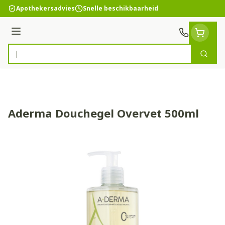
Ga naar de inhoud
Apothekersadvies
Snelle beschikbaarheid
Menu
Zoek
Product, merk, categorie...
Aderma Douchegel Overvet 500ml