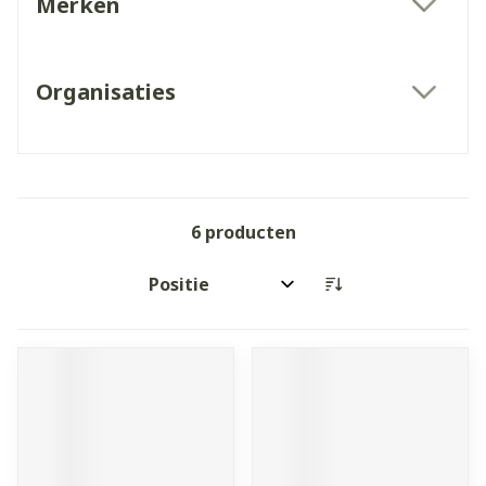
Merken
filter
Organisaties
filter
6
producten
Sorteer op: