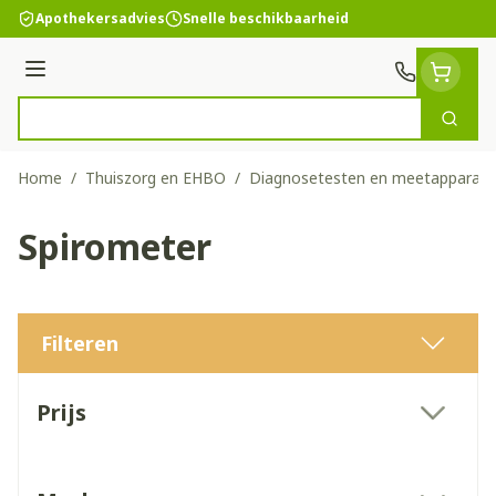
Ga naar de inhoud
Apothekersadvies
Snelle beschikbaarheid
Menu
Zoek
Product, merk, categorie...
Home
/
Thuiszorg en EHBO
/
Diagnosetesten en meetapparatu
Spirometer
Filteren
Doorgaan naar productlijst
Prijs
filter