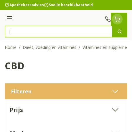
Ga naar de inhoud
Apothekersadvies
Snelle beschikbaarheid
Menu
Zoek
Product, merk, categorie...
Home
/
Dieet, voeding en vitamines
/
Vitamines en supplement
CBD
Filteren
Doorgaan naar productlijst
Prijs
filter