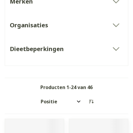
Merken
filter
Organisaties
filter
Dieetbeperkingen
filter
Producten
1
-
24
van
46
Sorteer op: