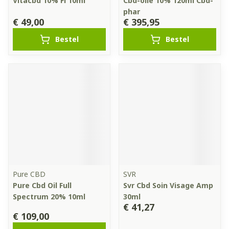
Vitacbd 10% Fl 10ml
Cbd-olie 10% 120ml Cbd-
phar
€ 49,00
€ 395,95
Bestel
Bestel
Pure CBD
SVR
Pure Cbd Oil Full
Svr Cbd Soin Visage Amp
Spectrum 20% 10ml
30ml
€ 41,27
€ 109,00