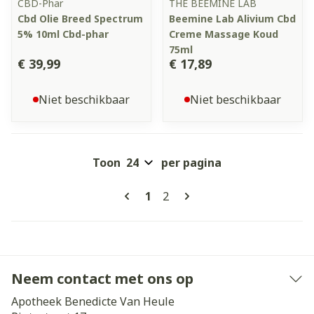
CBD-Phar
THE BEEMINE LAB
Cbd Olie Breed Spectrum
Beemine Lab Alivium Cbd
5% 10ml Cbd-phar
Creme Massage Koud
75ml
€ 39,99
€ 17,89
Niet beschikbaar
Niet beschikbaar
Toon
per pagina
Pagina's
U lees momenteel pagina
Pagina
1
2
Neem contact met ons op
Apotheek Benedicte Van Heule