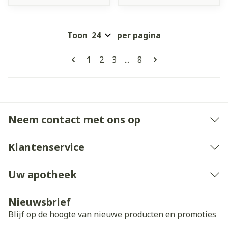
Toon
per pagina
Pagina's
U lees momenteel pagina
Pagina
Pagina
Pagina
1
2
3
...
8
Neem contact met ons op
Klantenservice
Uw apotheek
Nieuwsbrief
Blijf op de hoogte van nieuwe producten en promoties