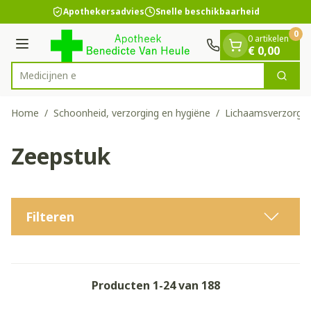
Dia 1 van 1
Ga naar de inhoud
Apothekersadvies
Snelle beschikbaarheid
0
0 artikelen
Menu
€ 0,00
Zoek
Product, merk, categorie...
Home
/
Schoonheid, verzorging en hygiëne
/
Lichaamsverzorgin
Zeepstuk
Filteren
Producten
1
-
24
van
188