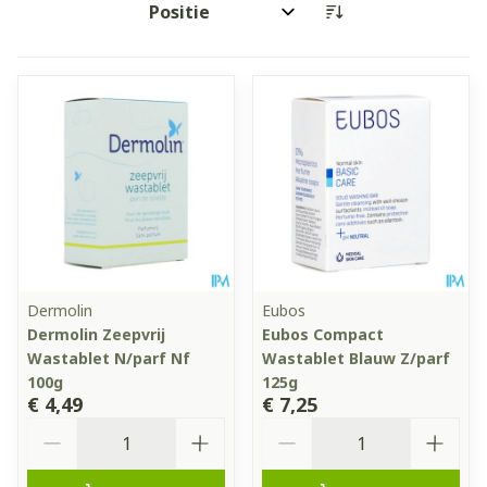
Sorteer op:
Dermolin
Eubos
Dermolin Zeepvrij
Eubos Compact
Wastablet N/parf Nf
Wastablet Blauw Z/parf
100g
125g
€ 4,49
€ 7,25
Aantal
Aantal