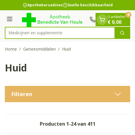
Dia 1 van 1
Ga naar de inhoud
Apothekersadvies
Snelle beschikbaarheid
0
0 artikelen
Menu
€ 0,00
Medici
Zoek
Product, merk, categorie...
Home
/
Geneesmiddelen
/
Huid
Huid
Filteren
Producten
1
-
24
van
411