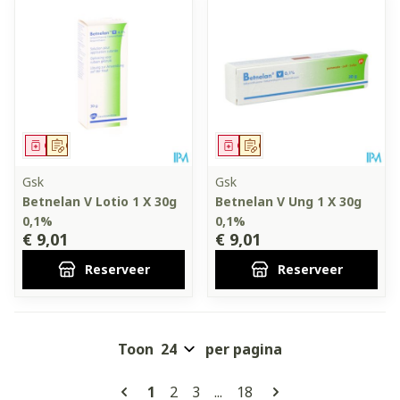
Geneesmiddel
Op voorschrift
Geneesmiddel
Op voorschrift
Gsk
Gsk
Betnelan V Lotio 1 X 30g
Betnelan V Ung 1 X 30g
0,1%
0,1%
€ 9,01
€ 9,01
Reserveer
Reserveer
Toon
per pagina
Pagina's
U lees momenteel pagina
Pagina
Pagina
Pagina
1
2
3
...
18