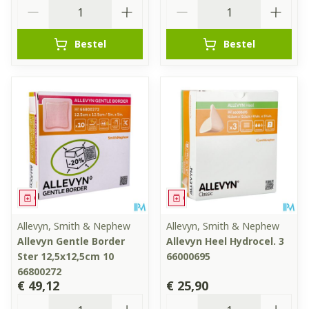
Aantal
Aantal
Bestel
Bestel
Geneesmiddel
Geneesmiddel
Allevyn, Smith & Nephew
Allevyn, Smith & Nephew
Allevyn Gentle Border
Allevyn Heel Hydrocel. 3
Ster 12,5x12,5cm 10
66000695
66800272
€ 49,12
€ 25,90
Aantal
Aantal