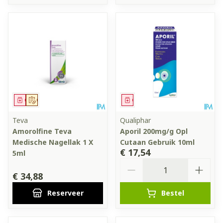
Geneesmiddel
Op voorschrift
Geneesmiddel
Teva
Qualiphar
Amorolfine Teva
Aporil 200mg/g Opl
Medische Nagellak 1 X
Cutaan Gebruik 10ml
€ 17,54
5ml
Aantal
€ 34,88
Reserveer
Bestel