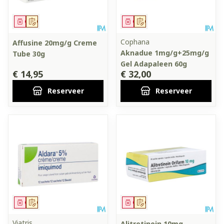
Geneesmiddel
Op voorschrift
Geneesmiddel
Op voorschrift
Cophana
Affusine 20mg/g Creme
Aknadue 1mg/g+25mg/g
Tube 30g
Gel Adapaleen 60g
€ 14,95
€ 32,00
Reserveer
Reserveer
Geneesmiddel
Op voorschrift
Geneesmiddel
Op voorschrift
Viatris
Alitretinoin 10mg