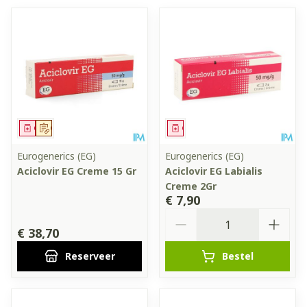
Geneesmiddel
Op voorschrift
Geneesmiddel
Eurogenerics (EG)
Eurogenerics (EG)
Aciclovir EG Creme 15 Gr
Aciclovir EG Labialis
Creme 2Gr
€ 7,90
Aantal
€ 38,70
Reserveer
Bestel