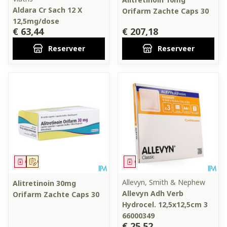
Aldara Cr Sach 12 X
Orifarm Zachte Caps 30
12,5mg/dose
€ 63,44
€ 207,18
Reserveer
Reserveer
Geneesmiddel
Op voorschrift
Geneesmiddel
Allevyn, Smith & Nephew
Alitretinoin 30mg
Allevyn Adh Verb
Orifarm Zachte Caps 30
Hydrocel. 12,5x12,5cm 3
66000349
€ 25,52