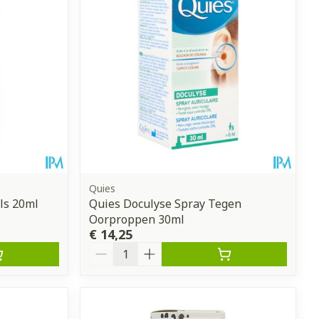
Quies
ls 20ml
Quies Doculyse Spray Tegen
Oorproppen 30ml
€ 14,25
Aantal