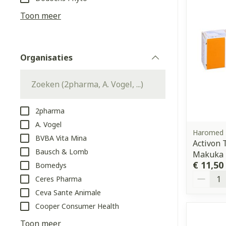
Aerosol access
Blaren
Creme, gel en 
Toon meer
Zuurstof
Eelt
Eksteroog - li
Ademhalingss
Organisaties
Toon meer
filter
Spieren en g
Specifiek vo
2pharma
Naalden en s
A. Vogel
Lichaamsverzo
Haromed
BVBA Vita Mina
Infecties
Spuiten
Activon
Deodorant
Bausch & Lomb
Makuka 
Oplossing voor
Gezichtsverzo
€ 11,50
Bomedys
Naalden
Aantal
Luizen
Ceres Pharma
Naalden voor 
Ceva Sante Animale
- pennaalden
Cooper Consumer Health
Diagnostica
Toon meer
Toon meer