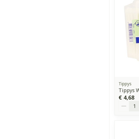
Tippys
Tippys W
€ 4,68
Aantal