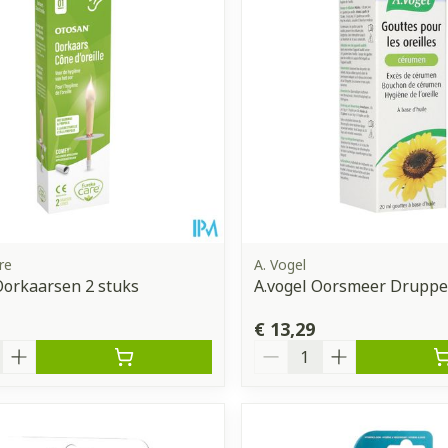
re
A. Vogel
orkaarsen 2 stuks
A.vogel Oorsmeer Druppe
€ 13,29
Aantal