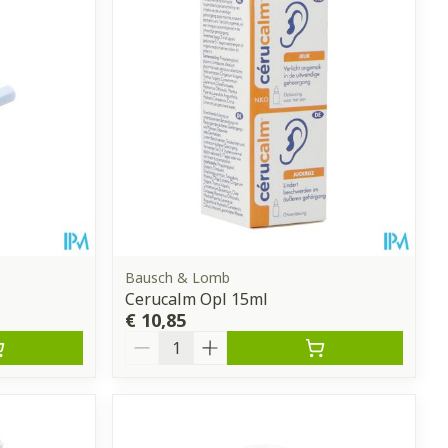
erende
Parfums en
geurproducten
Bausch & Lomb
Cerucalm Opl 15ml
€ 10,85
Aantal
CBD