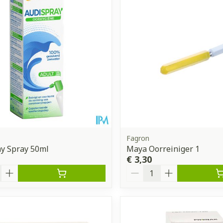
Toon meer
ddelen
Haar
orging
Supplementen
Insectenw
middelen
n
Mondmaskers
issen
 -
uid
d
Fagron
y Spray 50ml
Maya Oorreiniger 1
€ 3,30
Aantal
Zelfbruiner
Scheren