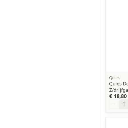
Quies
Quies D
Z/drijfg
€ 18,80
Aantal