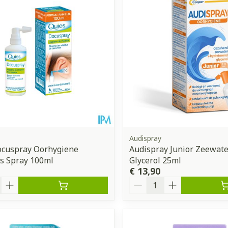
Audispray
ocuspray Oorhygiene
Audispray Junior Zeewate
as Spray 100ml
Glycerol 25ml
€ 13,90
Aantal