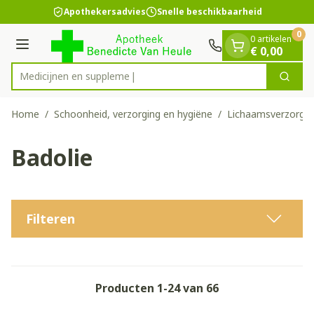
Dia 1 van 1
Ga naar de inhoud
Apothekersadvies
Snelle beschikbaarheid
0
0 artikelen
Menu
€ 0,00
Medi
Zoek
Product, merk, categorie...
Home
/
Schoonheid, verzorging en hygiëne
/
Lichaamsverzorgin
Badolie
Filteren
Producten
1
-
24
van
66