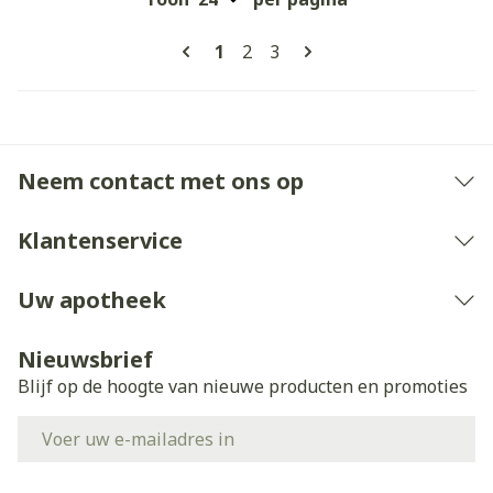
Pagina's
U lees momenteel pagina
Pagina
Pagina
1
2
3
Neem contact met ons op
Klantenservice
Uw apotheek
Nieuwsbrief
Blijf op de hoogte van nieuwe producten en promoties
E-mail adres