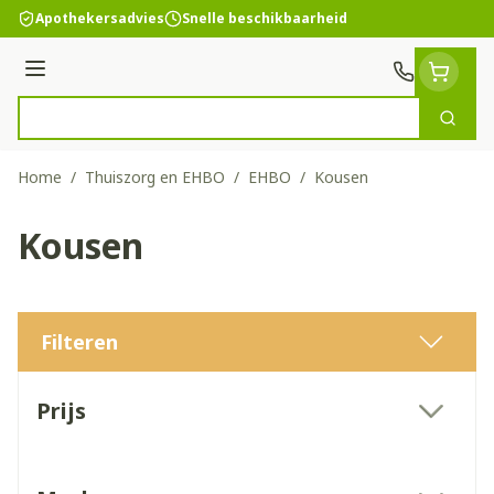
Ga naar de inhoud
Apothekersadvies
Snelle beschikbaarheid
Menu
Zoek
Product, merk, categorie...
Home
/
Thuiszorg en EHBO
/
EHBO
/
Kousen
Kousen
Filteren
Doorgaan naar productlijst
Prijs
filter