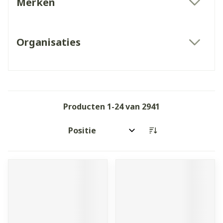
Merken
filter
Organisaties
filter
Producten
1
-
24
van
2941
Sorteer op: