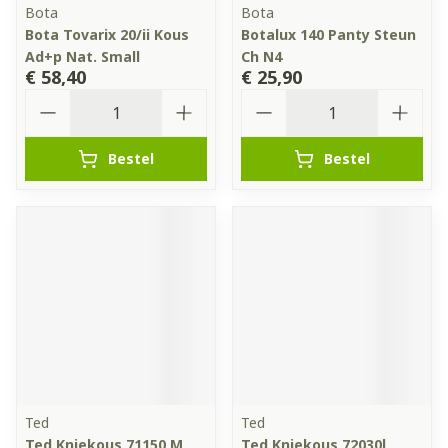
Bota
Bota
Bota Tovarix 20/ii Kous
Botalux 140 Panty Steun
Ad+p Nat. Small
Ch N4
€ 58,40
€ 25,90
Aantal
Aantal
Bestel
Bestel
Ted
Ted
Ted Kniekous 71150 M
Ted Kniekous 72030l