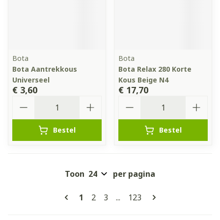
Bota
Bota
Bota Aantrekkous
Bota Relax 280 Korte
Universeel
Kous Beige N4
€ 3,60
€ 17,70
Aantal
Aantal
Bestel
Bestel
Toon
per pagina
Pagina's
U lees momenteel pagina
Pagina
Pagina
Pagina
1
2
3
...
123