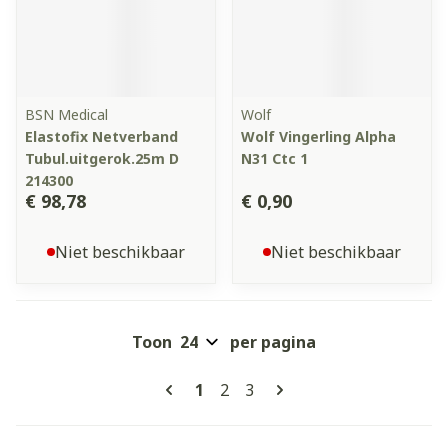
BSN Medical
Wolf
Elastofix Netverband
Wolf Vingerling Alpha
Tubul.uitgerok.25m D
N31 Ctc 1
214300
€ 98,78
€ 0,90
Niet beschikbaar
Niet beschikbaar
Toon
per pagina
Pagina's
U lees momenteel pagina
Pagina
Pagina
1
2
3