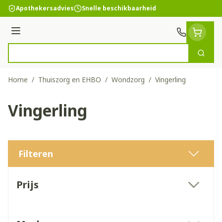
Ga naar de inhoud
Apothekersadvies
Snelle beschikbaarheid
Menu
Zoek
Product, merk, categorie...
Home
/
Thuiszorg en EHBO
/
Wondzorg
/
Vingerling
Vingerling
Filteren
Doorgaan naar productlijst
Prijs
filter