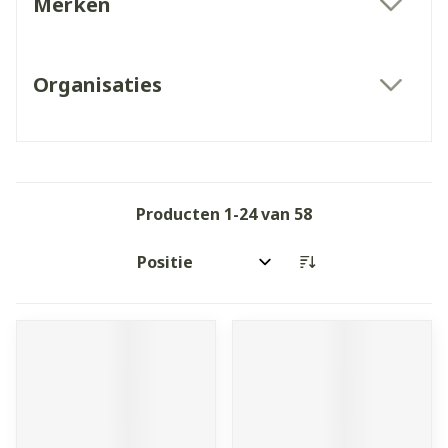
Merken
filter
Organisaties
filter
Producten
1
-
24
van
58
Sorteer op: