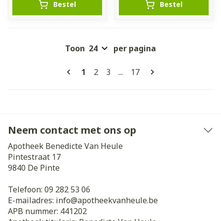
Bestel
Bestel
Toon
per pagina
Pagina's
U lees momenteel pagina
Pagina
Pagina
Pagina
1
2
3
...
17
Neem contact met ons op
Apotheek Benedicte Van Heule
Pintestraat 17
9840
De Pinte
Telefoon:
09 282 53 06
E-mailadres:
info@
apotheekvanheule.be
APB nummer:
441202