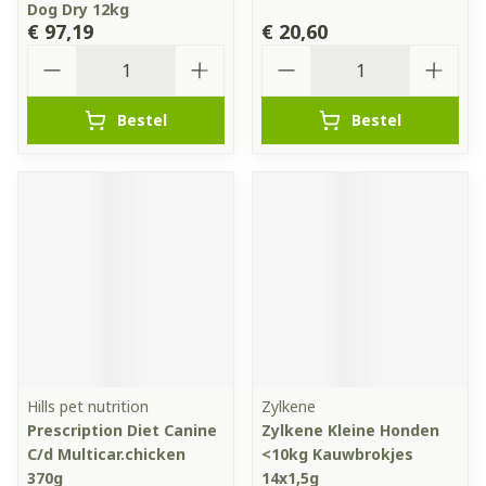
Dog Dry 12kg
€ 97,19
€ 20,60
Aantal
Aantal
Bestel
Bestel
Hills pet nutrition
Zylkene
Prescription Diet Canine
Zylkene Kleine Honden
C/d Multicar.chicken
<10kg Kauwbrokjes
370g
14x1,5g