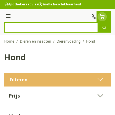
Ga naar de inhoud
Apothekersadvies
Snelle beschikbaarheid
Menu
Zoek
Product, merk, categorie...
Home
/
Dieren en insecten
/
Dierenvoeding
/
Hond
Hond
Filteren
Doorgaan naar productlijst
Prijs
filter