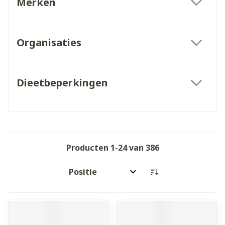
Merken
filter
Organisaties
filter
Dieetbeperkingen
filter
Producten
1
-
24
van
386
Sorteer op: