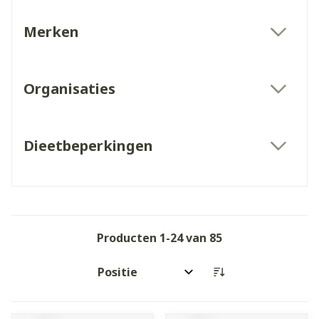
Merken
filter
Organisaties
filter
Dieetbeperkingen
filter
Producten
1
-
24
van
85
Sorteer op: