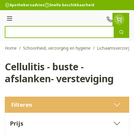
Ga naar de inhoud
Apothekersadvies
Snelle beschikbaarheid
Menu
Zoek
Product, merk, categorie...
Home
/
Schoonheid, verzorging en hygiëne
/
Lichaamsverzorgin
Cellulitis - buste -
afslanken- versteviging
Filteren
Doorgaan naar productlijst
Prijs
filter