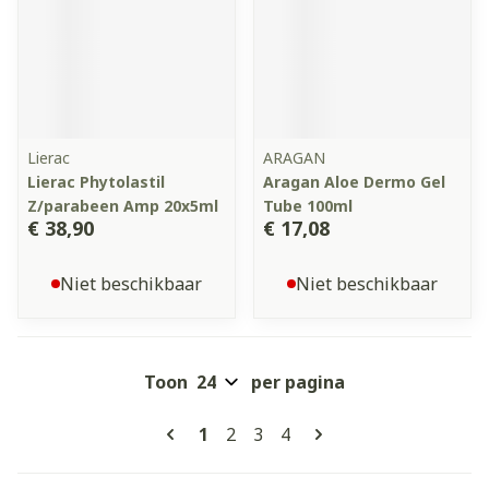
Lierac
ARAGAN
Lierac Phytolastil
Aragan Aloe Dermo Gel
Z/parabeen Amp 20x5ml
Tube 100ml
€ 38,90
€ 17,08
Niet beschikbaar
Niet beschikbaar
Toon
per pagina
Pagina's
U lees momenteel pagina
Pagina
Pagina
Pagina
1
2
3
4