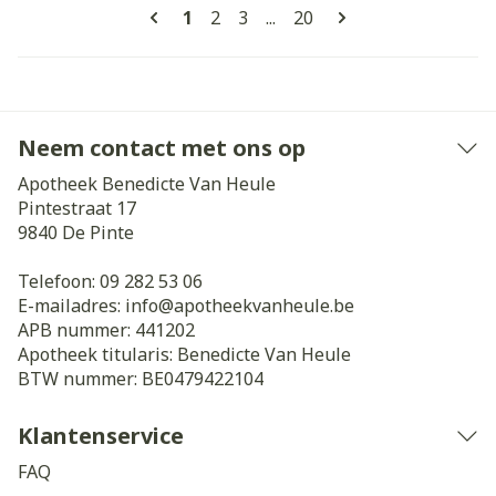
Pagina's
U lees momenteel pagina
Pagina
Pagina
Pagina
1
2
3
...
20
Neem contact met ons op
Apotheek Benedicte Van Heule
Pintestraat 17
9840
De Pinte
Telefoon:
09 282 53 06
E-mailadres:
info@
apotheekvanheule.be
APB nummer:
441202
Apotheek titularis:
Benedicte Van Heule
BTW nummer:
BE0479422104
Klantenservice
FAQ