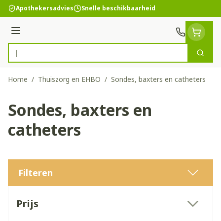
Ga naar de inhoud
Apothekersadvies
Snelle beschikbaarheid
Menu
Zoek
Product, merk, categorie...
Home
/
Thuiszorg en EHBO
/
Sondes, baxters en catheters
Sondes, baxters en
catheters
Filteren
Doorgaan naar productlijst
Prijs
filter