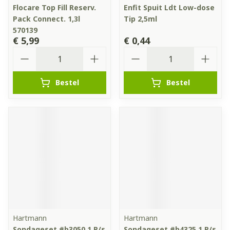
Flocare Top Fill Reserv.
Enfit Spuit Ldt Low-dose
Pack Connect. 1,3l
Tip 2,5ml
570139
€ 5,99
€ 0,44
Aantal
Aantal
Bestel
Bestel
Hartmann
Hartmann
Sondageset #b3050 1 P/s
Sondageset #b4325 1 P/s