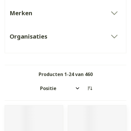
Merken
filter
Organisaties
filter
Producten
1
-
24
van
460
Sorteer op: