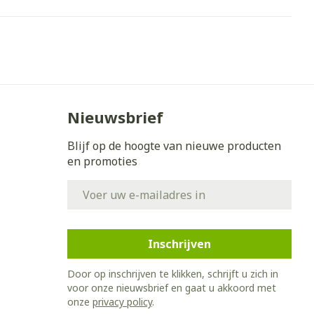
Bed
ing zon
Doorliggen - decubitis
Toon meer
gie
Urinewegen
eid,
Stoppen met roken
Nieuwsbrief
n stress
it en intieme
Gezichtsreiniging -
ontschminken
en
Instrumenten
Blijf op de hoogte van nieuwe producten
 -
en promoties
en
Reinigingsmelk, - crème, -
sche
Anti tumor middelen
ie
olie en gel
E-mail adres
ijn
Tonic - lotion
Anesthesie
zorging
Micellair water
Inschrijven
Specifiek voor de ogen
hie
Diverse
Door op inschrijven te klikken, schrijft u zich in
Toon meer
et
geneesmiddelen
voor onze nieuwsbrief en gaat u akkoord met
onze
privacy policy
.