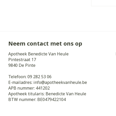
Zuurstof
Eelt
Eksteroog - li
Ademhalingss
Toon meer
Spieren en g
Neem contact met ons op
Specifiek vo
Naalden en s
Apotheek Benedicte Van Heule
Lichaamsverzo
Pintestraat 17
Infecties
Spuiten
9840
De Pinte
Deodorant
Oplossing voor
Gezichtsverzo
Telefoon:
09 282 53 06
Naalden
Luizen
E-mailadres:
info@
apotheekvanheule.be
APB nummer:
441202
Naalden voor 
Apotheek titularis:
Benedicte Van Heule
- pennaalden
Diagnostica
BTW nummer:
BE0479422104
Toon meer