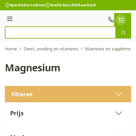
Ga naar de inhoud
Apothekersadvies
Snelle beschikbaarheid
Menu
Zoek
Product, merk, categorie...
Home
/
Dieet, voeding en vitamines
/
Vitamines en supplement
Magnesium
Filteren
Doorgaan naar productlijst
Prijs
filter