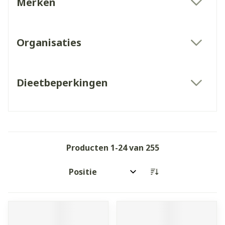
Merken
filter
Organisaties
filter
Dieetbeperkingen
filter
Producten
1
-
24
van
255
Sorteer op: