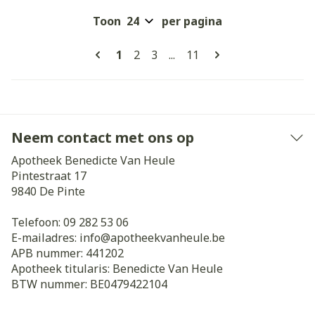
Toon
per pagina
Pagina's
U lees momenteel pagina
Pagina
Pagina
Pagina
1
2
3
...
11
Neem contact met ons op
Apotheek Benedicte Van Heule
Pintestraat 17
9840
De Pinte
Telefoon:
09 282 53 06
E-mailadres:
info@
apotheekvanheule.be
APB nummer:
441202
Apotheek titularis:
Benedicte Van Heule
BTW nummer:
BE0479422104