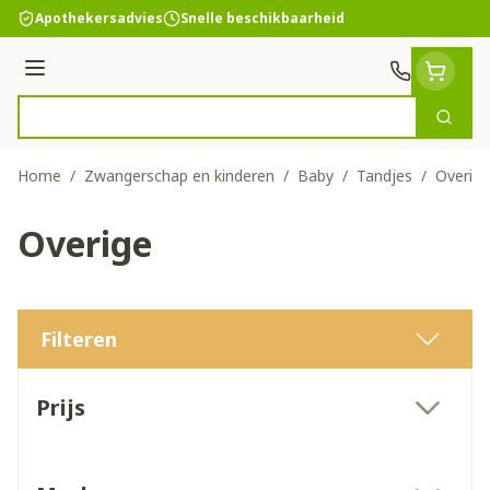
Ga naar de inhoud
Apothekersadvies
Snelle beschikbaarheid
Menu
Zoek
Product, merk, categorie...
Home
/
Zwangerschap en kinderen
/
Baby
/
Tandjes
/
Overige
Overige
Filteren
Doorgaan naar productlijst
Prijs
filter