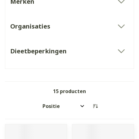
Merken
filter
Organisaties
filter
Dieetbeperkingen
filter
15
producten
Sorteer op: