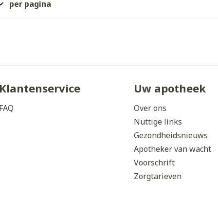
per pagina
ddelen
Haar
orging
Supplementen
Insectenw
middelen
n
Mondmaskers
issen
 -
uid
d
Klantenservice
Uw apotheek
FAQ
Over ons
Nuttige links
Gezondheidsnieuws
Apotheker van wacht
Zelfbruiner
Scheren
Voorschrift
Zorgtarieven