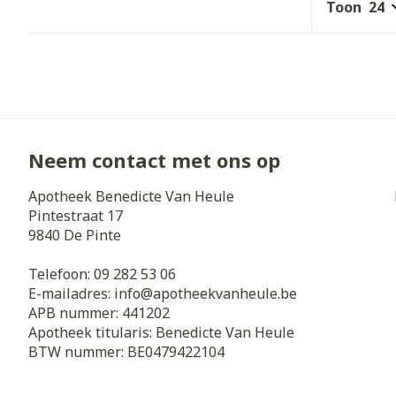
Toon
Diergeneesmi
Gezichtsverz
Pillendozen e
Pigmentstoorn
accessoires
Gevoelige huid
geïrriteerde h
Gemengde hui
Neem contact met ons op
Doffe huid
Apotheek Benedicte Van Heule
Toon meer
Pintestraat 17
9840
De Pinte
Telefoon:
09 282 53 06
Snurken
E-mailadres:
info@
apotheekvanheule.be
APB nummer:
441202
Apotheek titularis:
Benedicte Van Heule
BTW nummer:
BE0479422104