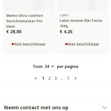
Laino
Meme Ultra Comfort
Laino Groene Klei Pasta
Gezichtsmasker Pot
150g
50ml
€ 28,80
€ 4,26
Niet beschikbaar
Niet beschikbaar
Toon
per pagina
Pagina's
U lees momenteel pagina
Pagina
Pagina
Pagina
1
2
3
...
7
Neem contact met ons op