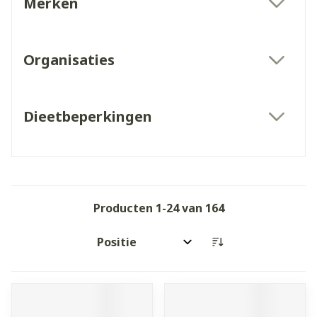
Merken
filter
Organisaties
filter
Dieetbeperkingen
filter
Producten
1
-
24
van
164
Sorteer op: