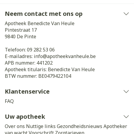
Neem contact met ons op
Apotheek Benedicte Van Heule
Pintestraat 17
9840
De Pinte
Telefoon:
09 282 53 06
E-mailadres:
info@
apotheekvanheule.be
APB nummer:
441202
Apotheek titularis:
Benedicte Van Heule
BTW nummer:
BE0479422104
Klantenservice
FAQ
Uw apotheek
Over ons
Nuttige links
Gezondheidsnieuws
Apotheker
van wacht
Voorschrift
Zorgtarieven