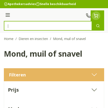
Ga naar de inhoud
Apothekersadvies
Snelle beschikbaarheid
Menu
Zoek
Product, merk, categorie...
Home
/
Dieren en insecten
/
Mond, muil of snavel
Mond, muil of snavel
Filteren
Doorgaan naar productlijst
Prijs
filter