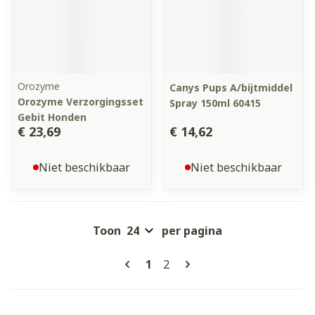
Orozyme
Canys Pups A/bijtmiddel
Orozyme Verzorgingsset
Spray 150ml 60415
Gebit Honden
€ 23,69
€ 14,62
Niet beschikbaar
Niet beschikbaar
Toon
per pagina
Pagina's
U lees momenteel pagina
Pagina
1
2