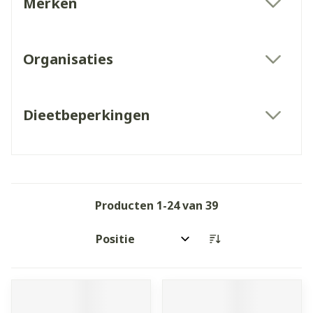
Merken
filter
Organisaties
filter
Dieetbeperkingen
filter
Producten
1
-
24
van
39
Sorteer op: