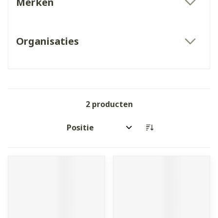
Merken
filter
Organisaties
filter
2
producten
Sorteer op: