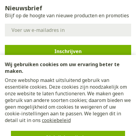
Nieuwsbrief
Blijf op de hoogte van nieuwe producten en promoties
E-mail adres
Inschrijven
Wij gebruiken cookies om uw ervaring beter te
Door op inschrijven te klikken, schrijft u zich in voor onze
nieuwsbrief en gaat u akkoord met onze
privacy policy
.
maken.
Onze webshop maakt uitsluitend gebruik van
essentiële cookies. Deze cookies zijn noodzakelijk om
onze website te laten functioneren. We maken geen
gebruik van andere soorten cookies; daarom bieden we
geen mogelijkheid om cookies te weigeren of uw
cookie-instellingen aan te passen. We leggen dit in
Juridische links
detail uit in ons
cookiebeleid