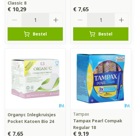
Classic 8
€ 10,29
€ 7,65
Aantal
Aantal
Bestel
Bestel
Tampax
Organyc Inlegkruisjes
Tampax Pearl Compak
Pocket Katoen Bio 24
Regular 18
€ 7,65
€ 9,19