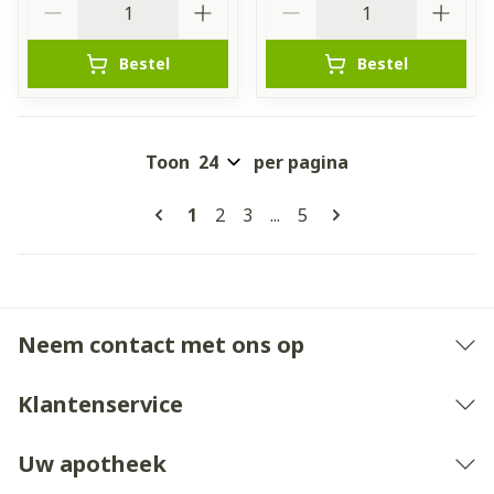
Bestel
Bestel
Toon
per pagina
Pagina's
U lees momenteel pagina
Pagina
Pagina
Pagina
1
2
3
...
5
Neem contact met ons op
Klantenservice
Uw apotheek