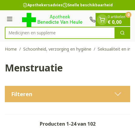
Dia 1 van 1
Ga naar de inhoud
Apothekersadvies
Snelle beschikbaarheid
0
0 artikelen
Menu
€ 0,00
Zoek
Product, merk, categorie...
Home
/
Schoonheid, verzorging en hygiëne
/
Seksualiteit en int
Menstruatie
Filteren
Producten
1
-
24
van
102