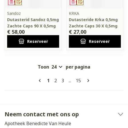
Geneesmiddel
Op voorschrift
Geneesmiddel
Op voorschrift
Sandoz
KRKA
Dutasterid Sandoz 0,5mg
Dutasteride Krka 0,5mg
Zachte Caps 90 X 0,5mg
Zachte Caps 30 X 0,5mg
€ 58,00
€ 27,00
Reserveer
Reserveer
Toon
per pagina
Pagina's
U lees momenteel pagina
Pagina
Pagina
Pagina
1
2
3
...
15
Neem contact met ons op
Apotheek Benedicte Van Heule