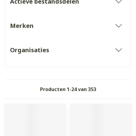
Actieve bestandsdelen
filter
Merken
filter
Organisaties
filter
Producten
1
-
24
van
353