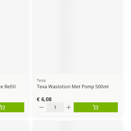
erende
Parfums en
geurproducten
Texa
 Refill
Texa Waslotion Met Pomp 500ml
CBD
€ 6,08
Aantal