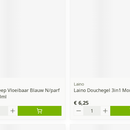
Laino
ep Vloeibaar Blauw N/parf
Laino Douchegel 3in1 Mo
00ml
€ 6,25
Aantal