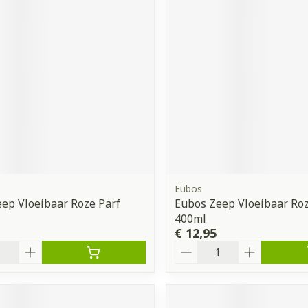
ddelen
Haar
orging
Supplementen
Insectenw
middelen
n
Mondmaskers
issen
 -
uid
d
Eubos
ep Vloeibaar Roze Parf
Eubos Zeep Vloeibaar Roze
Zelfbruiner
Scheren
400ml
€ 12,95
Aantal