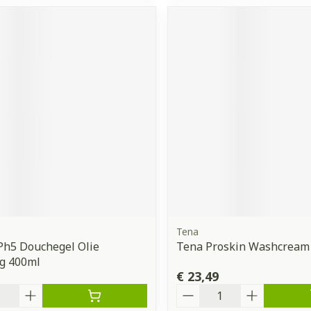
Tena
Ph5 Douchegel Olie
Tena Proskin Washcream 
ng 400ml
€ 23,49
Aantal