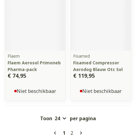
Flaem
Fisamed
Flaem Aerosol Primoneb
Fisamed Compressor
Pharma-pack
Aerodog Blauw Otc Sol
€ 74,95
€ 119,95
Niet beschikbaar
Niet beschikbaar
Toon
per pagina
Pagina's
U lees momenteel pagina
Pagina
1
2