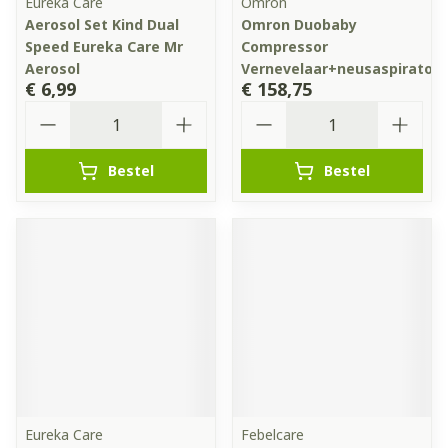
Eureka Care
Omron
Aerosol Set Kind Dual
Omron Duobaby
Speed Eureka Care Mr
Compressor
Aerosol
Vernevelaar+neusaspirator
€ 6,99
€ 158,75
Aantal
Aantal
Bestel
Bestel
Eureka Care
Febelcare