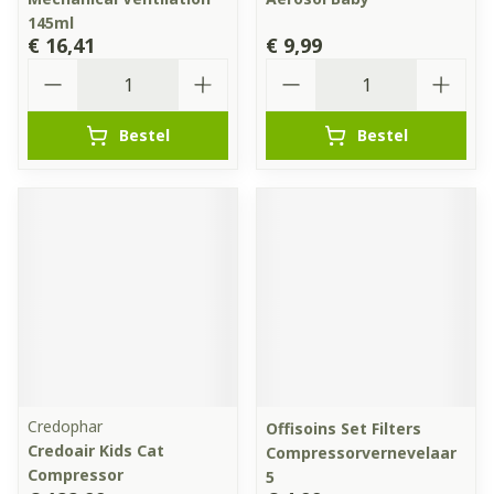
145ml
€ 16,41
€ 9,99
Aantal
Aantal
Bestel
Bestel
Credophar
Offisoins Set Filters
Credoair Kids Cat
Compressorvernevelaar
Compressor
5