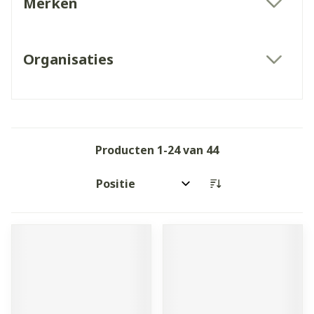
Merken
filter
Organisaties
filter
Producten
1
-
24
van
44
Sorteer op: