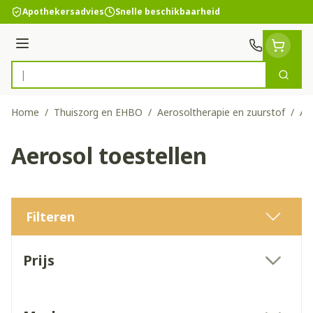
Ga naar de inhoud
Apothekersadvies
Snelle beschikbaarheid
Menu
Zoek
Product, merk, categorie...
Home
/
Thuiszorg en EHBO
/
Aerosoltherapie en zuurstof
/
Ae
Aerosol toestellen
Filteren
Doorgaan naar productlijst
Prijs
filter