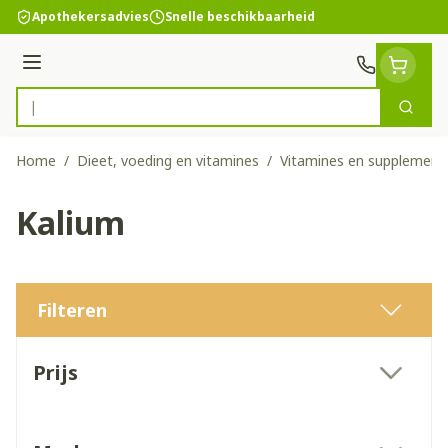
Ga naar de inhoud
Apothekersadvies
Snelle beschikbaarheid
Menu
Zoek
Product, merk, categorie...
Home
/
Dieet, voeding en vitamines
/
Vitamines en supplement
Kalium
Filteren
Doorgaan naar productlijst
Prijs
filter