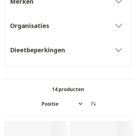
Merken
filter
Organisaties
filter
Dieetbeperkingen
filter
14
producten
Sorteer op: