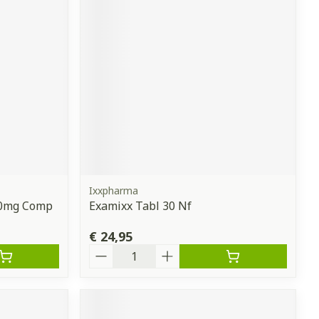
Ixxpharma
30mg Comp
Examixx Tabl 30 Nf
€ 24,95
Aantal