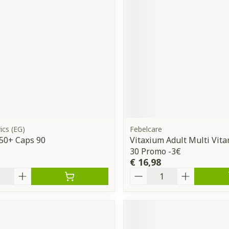
ddelen
Haar
orging
Supplementen
Insectenw
middelen
n
Mondmaskers
issen
 -
uid
d
ics (EG)
Febelcare
50+ Caps 90
Vitaxium Adult Multi Vit
30 Promo -3€
€ 16,98
Zelfbruiner
Scheren
Aantal