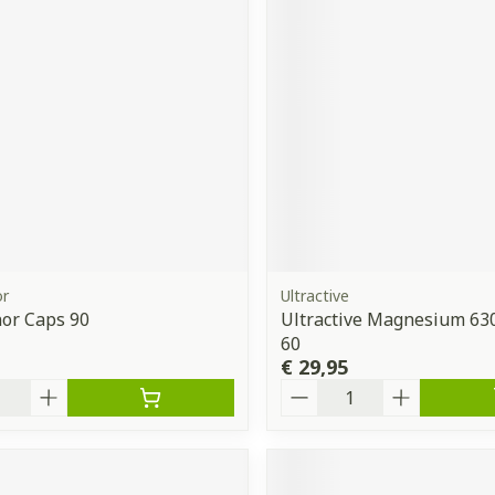
r
Ultractive
or Caps 90
Ultractive Magnesium 6
60
€ 29,95
Aantal