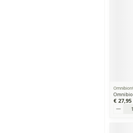
Omnibion
Omnibion
€ 27,95
Aantal