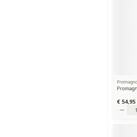
Promagno
Promagn
€ 54,95
Aantal