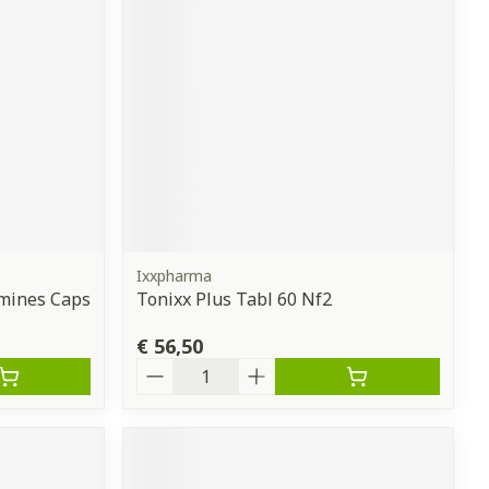
erende
Parfums en
geurproducten
Ixxpharma
amines Caps
Tonixx Plus Tabl 60 Nf2
€ 56,50
CBD
Aantal