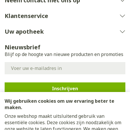
Neem contact met ons op
Klantenservice
Uw apotheek
Nieuwsbrief
Blijf op de hoogte van nieuwe producten en promoties
E-mail adres
Inschrijven
Wij gebruiken cookies om uw ervaring beter te
Door op inschrijven te klikken, schrijft u zich in voor onze
nieuwsbrief en gaat u akkoord met onze
privacy policy
.
maken.
Onze webshop maakt uitsluitend gebruik van
essentiële cookies. Deze cookies zijn noodzakelijk om
onze website te laten functioneren. We maken geen