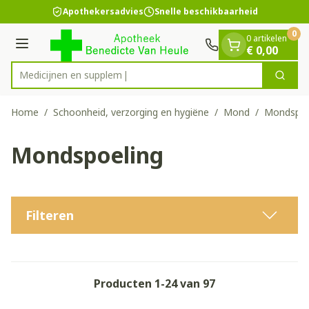
Dia 1 van 1
Ga naar de inhoud
Apothekersadvies
Snelle beschikbaarheid
0
0 artikelen
Menu
€ 0,00
Med
Zoek
Product, merk, categorie...
Home
/
Schoonheid, verzorging en hygiëne
/
Mond
/
Mondspoe
Mondspoeling
Filteren
Producten
1
-
24
van
97