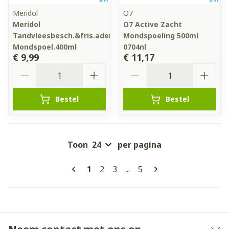
Meridol
O7
Meridol
O7 Active Zacht
Tandvleesbesch.&fris.adem
Mondspoeling 500ml
Mondspoel.400ml
0704nl
€ 9,99
€ 11,17
Aantal
Aantal
Bestel
Bestel
Toon
per pagina
Pagina's
U lees momenteel pagina
Pagina
Pagina
Pagina
1
2
3
...
5