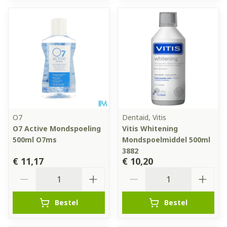
O7
Dentaid, Vitis
O7 Active Mondspoeling
Vitis Whitening
500ml O7ms
Mondspoelmiddel 500ml
3882
€ 11,17
€ 10,20
Aantal
Aantal
Bestel
Bestel