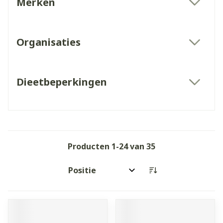
Merken
filter
Organisaties
filter
Dieetbeperkingen
filter
Producten
1
-
24
van
35
Sorteer op: