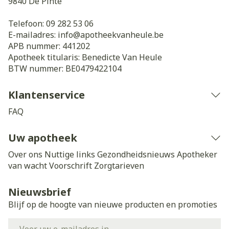
9840
De Pinte
Telefoon:
09 282 53 06
E-mailadres:
info@
apotheekvanheule.be
APB nummer:
441202
Apotheek titularis:
Benedicte Van Heule
BTW nummer:
BE0479422104
Klantenservice
FAQ
Uw apotheek
Over ons
Nuttige links
Gezondheidsnieuws
Apotheker
van wacht
Voorschrift
Zorgtarieven
Nieuwsbrief
Blijf op de hoogte van nieuwe producten en promoties
E-mail adres