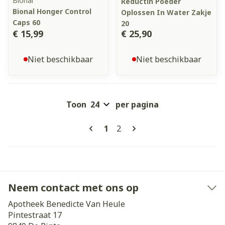
Bional
Reductin Poeder
Bional Honger Control
Oplossen In Water Zakje
Caps 60
20
€ 15,99
€ 25,90
Niet beschikbaar
Niet beschikbaar
Toon
per pagina
Pagina's
U lees momenteel pagina
Pagina
1
2
Neem contact met ons op
Apotheek Benedicte Van Heule
Pintestraat 17