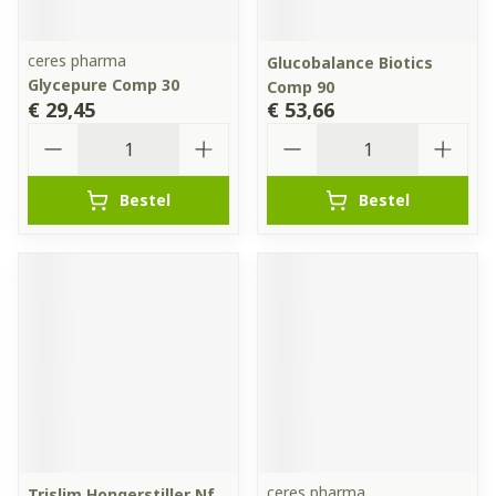
ceres pharma
Glucobalance Biotics
Glycepure Comp 30
Comp 90
€ 29,45
€ 53,66
Aantal
Aantal
Bestel
Bestel
ceres pharma
Trislim Hongerstiller Nf