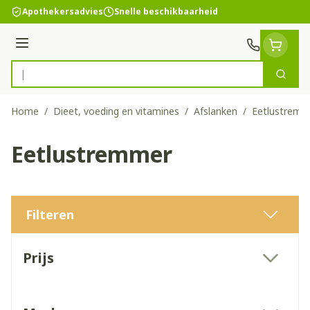
Ga naar de inhoud
Apothekersadvies
Snelle beschikbaarheid
Menu
Zoek
Product, merk, categorie...
Home
/
Dieet, voeding en vitamines
/
Afslanken
/
Eetlustremm
Eetlustremmer
Filteren
Doorgaan naar productlijst
Prijs
filter