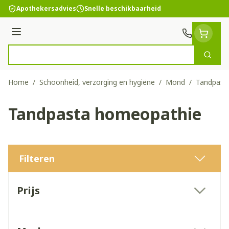
Ga naar de inhoud
Apothekersadvies
Snelle beschikbaarheid
Menu
Zoek
Product, merk, categorie...
Home
/
Schoonheid, verzorging en hygiëne
/
Mond
/
Tandpast
Tandpasta homeopathie
Filteren
Doorgaan naar productlijst
Prijs
filter