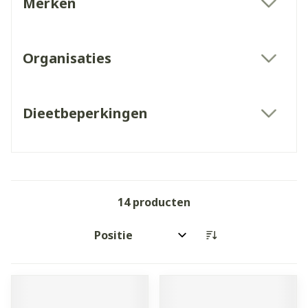
Merken
filter
Organisaties
filter
Dieetbeperkingen
filter
14
producten
Sorteer op: