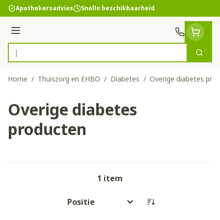
Ga naar de inhoud
Apothekersadvies
Snelle beschikbaarheid
Menu
Zoek
Product, merk, categorie...
Home
/
Thuiszorg en EHBO
/
Diabetes
/
Overige diabetes pro
Overige diabetes
producten
1
item
Sorteer op: