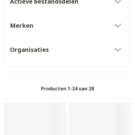
Actieve bestandsdelen
filter
Merken
filter
Organisaties
filter
Producten
1
-
24
van
28