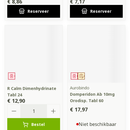
€ 8,86
€ 7,17
Reserveer
Reserveer
Geneesmiddel
Geneesmiddel
Op voorschrift
Aurobindo
R Calm Dimenhydrinate
Domperidon Ab 10mg
Tabl 24
€ 12,90
Orodisp. Tabl 60
Aantal
€ 17,97
Niet beschikbaar
Bestel