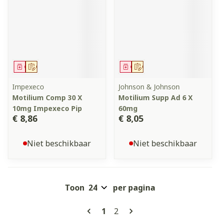
Geneesmiddel
Op voorschrift
Geneesmiddel
Op voorschrift
Impexeco
Johnson & Johnson
Motilium Comp 30 X
Motilium Supp Ad 6 X
10mg Impexeco Pip
60mg
€ 8,86
€ 8,05
Niet beschikbaar
Niet beschikbaar
Toon
per pagina
Pagina's
U lees momenteel pagina
Pagina
1
2