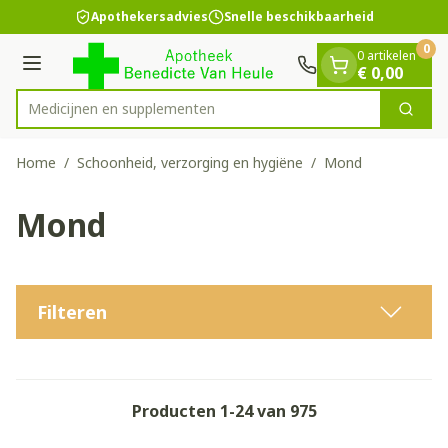
Dia 1 van 1
Ga naar de inhoud
Apothekersadvies
Snelle beschikbaarheid
0
0 artikelen
Menu
€ 0,00
Medicijn
Zoek
Product, merk, categorie...
Home
/
Schoonheid, verzorging en hygiëne
/
Mond
Mond
Filteren
Producten
1
-
24
van
975