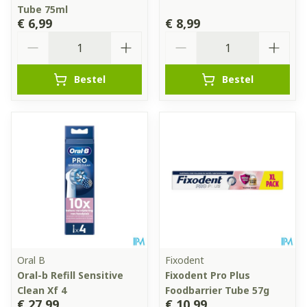
Tube 75ml
€ 6,99
€ 8,99
Aantal
Aantal
Bestel
Bestel
Oral B
Fixodent
Oral-b Refill Sensitive
Fixodent Pro Plus
Clean Xf 4
Foodbarrier Tube 57g
€ 27,99
€ 10,99