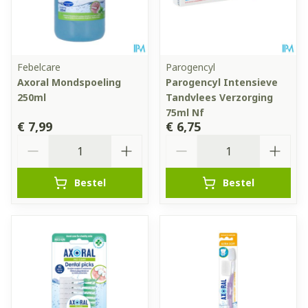
Febelcare
Parogencyl
Axoral Mondspoeling
Parogencyl Intensieve
250ml
Tandvlees Verzorging
75ml Nf
€ 7,99
€ 6,75
Aantal
Aantal
Bestel
Bestel