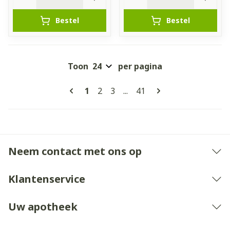
Bestel
Bestel
Toon
per pagina
Pagina's
U lees momenteel pagina
Pagina
Pagina
Pagina
1
2
3
...
41
Neem contact met ons op
Klantenservice
Uw apotheek