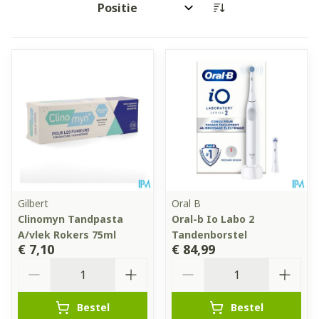
Sorteer op:
Gilbert
Oral B
Clinomyn Tandpasta
Oral-b Io Labo 2
A/vlek Rokers 75ml
Tandenborstel
€ 7,10
€ 84,99
Aantal
Aantal
Bestel
Bestel