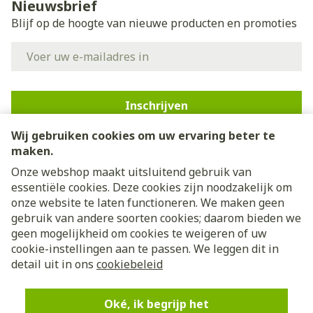
Nieuwsbrief
Blijf op de hoogte van nieuwe producten en promoties
E-mail adres
Inschrijven
Wij gebruiken cookies om uw ervaring beter te
Door op inschrijven te klikken, schrijft u zich in voor onze
nieuwsbrief en gaat u akkoord met onze
privacy policy
.
maken.
Onze webshop maakt uitsluitend gebruik van
essentiële cookies. Deze cookies zijn noodzakelijk om
onze website te laten functioneren. We maken geen
gebruik van andere soorten cookies; daarom bieden we
geen mogelijkheid om cookies te weigeren of uw
cookie-instellingen aan te passen. We leggen dit in
Juridische links
detail uit in ons
cookiebeleid
Oké, ik begrijp het