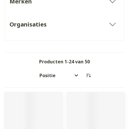
Merken
filter
Organisaties
filter
Producten
1
-
24
van
50
Sorteer op: