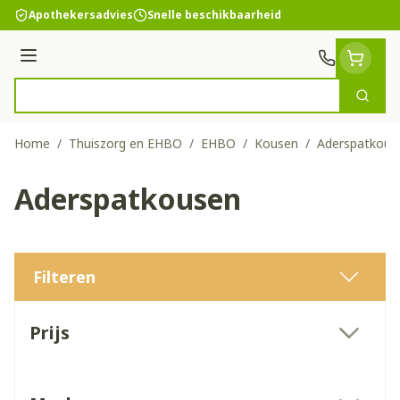
Ga naar de inhoud
Apothekersadvies
Snelle beschikbaarheid
Menu
Zoek
Product, merk, categorie...
Home
/
Thuiszorg en EHBO
/
EHBO
/
Kousen
/
Aderspatkous
Aderspatkousen
Filteren
Doorgaan naar productlijst
Prijs
filter