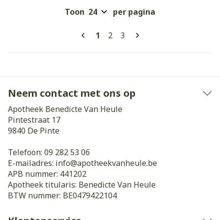
Toon
per pagina
Pagina's
U lees momenteel pagina
Pagina
Pagina
1
2
3
Neem contact met ons op
Apotheek Benedicte Van Heule
Pintestraat 17
9840
De Pinte
Telefoon:
09 282 53 06
E-mailadres:
info@
apotheekvanheule.be
APB nummer:
441202
Apotheek titularis:
Benedicte Van Heule
BTW nummer:
BE0479422104