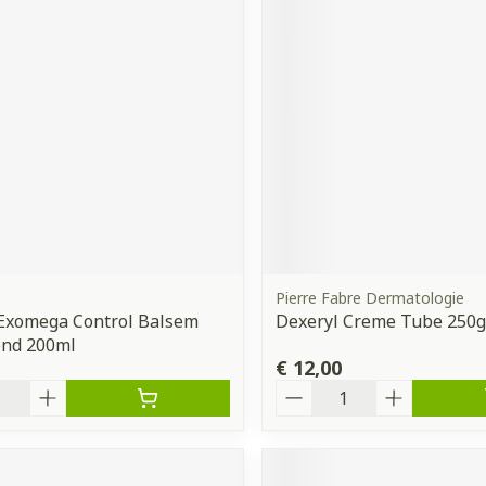
ddelen
Haar
orging
Supplementen
Insectenw
middelen
n
Mondmaskers
issen
 -
uid
d
Pierre Fabre Dermatologie
Exomega Control Balsem
Dexeryl Creme Tube 250g
Zelfbruiner
Scheren
end 200ml
€ 12,00
Aantal