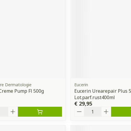
bre Dermatologie
Eucerin
 Creme Pump Fl 500g
Eucerin Urearepair Plus 
Lot.parf.rust400ml
€ 29,95
Aantal