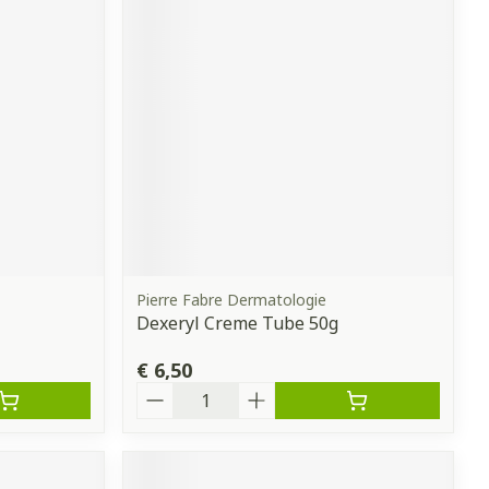
erende
Parfums en
geurproducten
Pierre Fabre Dermatologie
Dexeryl Creme Tube 50g
CBD
€ 6,50
Aantal