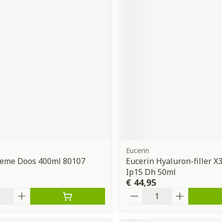
Eucerin
reme Doos 400ml 80107
Eucerin Hyaluron-filler 
Ip15 Dh 50ml
€ 44,95
Aantal