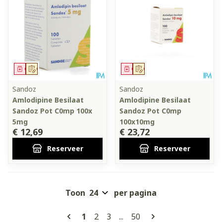
Geneesmiddel
Op voorschrift
Geneesmiddel
Op voorschrift
Sandoz
Sandoz
Amlodipine Besilaat
Amlodipine Besilaat
Sandoz Pot C0mp 100x
Sandoz Pot C0mp
5mg
100x10mg
€ 12,69
€ 23,72
Reserveer
Reserveer
Toon
per pagina
Pagina's
U lees momenteel pagina
Pagina
Pagina
Pagina
1
2
3
...
50