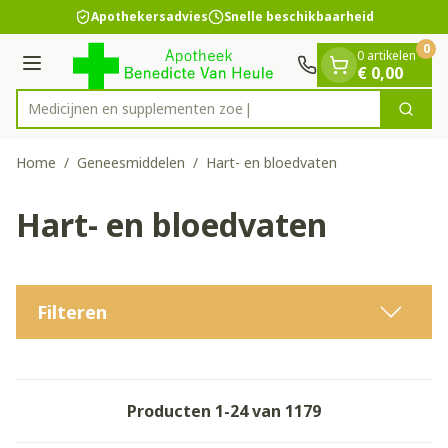
Dia 1 van 1
Ga naar de inhoud
Apothekersadvies
Snelle beschikbaarheid
0
0 artikelen
Menu
€ 0,00
Medicijnen e
Zoek
Product, merk, categorie...
Home
/
Geneesmiddelen
/
Hart- en bloedvaten
Hart- en bloedvaten
Filteren
Producten
1
-
24
van
1179