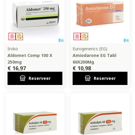
Geneesmiddel
Op voorschrift
Geneesmiddel
Op voorschrift
Iroko
Eurogenerics (EG)
Aldomet Comp 100 X
Amiodarone EG Tabl
250mg
60X200Mg
€ 16,97
€ 10,98
Reserveer
Reserveer