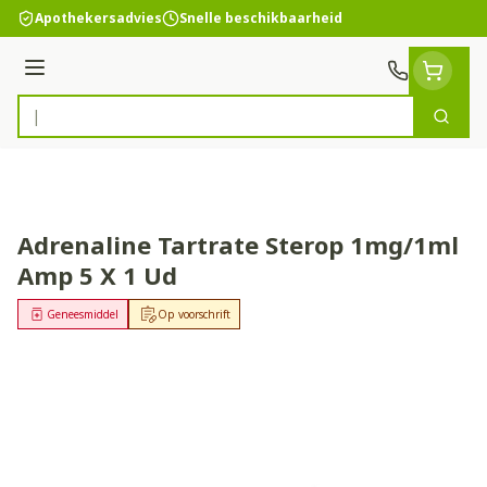
Ga naar de inhoud
Apothekersadvies
Snelle beschikbaarheid
Menu
Zoek
Product, merk, categorie...
Adrenaline Tartrate Sterop 1mg/1ml
Amp 5 X 1 Ud
Geneesmiddel
Op voorschrift