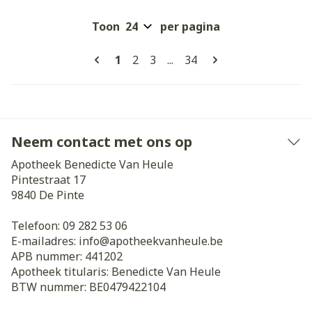
Toon
per pagina
Pagina's
U lees momenteel pagina
Pagina
Pagina
Pagina
1
2
3
...
34
Neem contact met ons op
Apotheek Benedicte Van Heule
Pintestraat 17
9840
De Pinte
Telefoon:
09 282 53 06
E-mailadres:
info@
apotheekvanheule.be
APB nummer:
441202
Apotheek titularis:
Benedicte Van Heule
BTW nummer:
BE0479422104