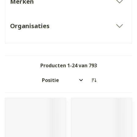
Merken
filter
Organisaties
filter
Producten
1
-
24
van
793
Sorteer op: