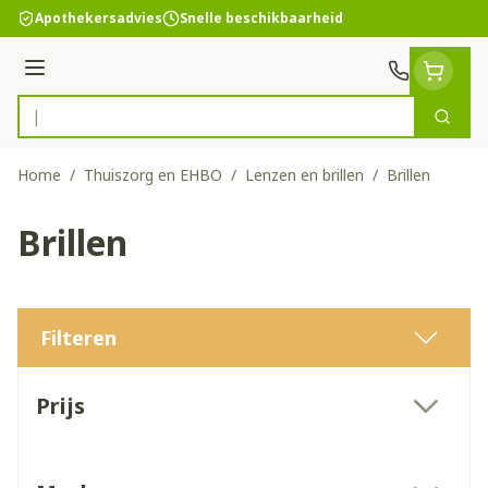
Ga naar de inhoud
Apothekersadvies
Snelle beschikbaarheid
Menu
Zoek
Product, merk, categorie...
Home
/
Thuiszorg en EHBO
/
Lenzen en brillen
/
Brillen
Brillen
Filteren
Doorgaan naar productlijst
Prijs
filter