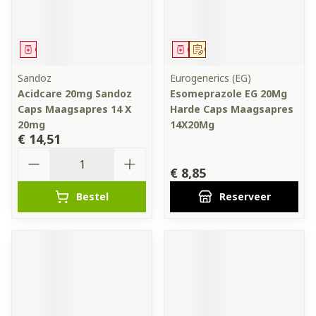
Geneesmiddel
Geneesmiddel
Op voorschrift
Sandoz
Eurogenerics (EG)
Acidcare 20mg Sandoz
Esomeprazole EG 20Mg
Caps Maagsapres 14 X
Harde Caps Maagsapres
20mg
14X20Mg
€ 14,51
Aantal
€ 8,85
Bestel
Reserveer