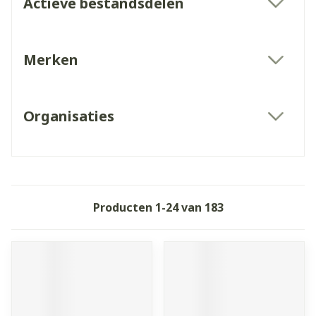
Actieve bestandsdelen
filter
Merken
filter
Organisaties
filter
Producten
1
-
24
van
183