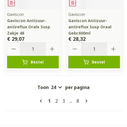
Geneesmiddel
Geneesmiddel
Gaviscon
Gaviscon
Gaviscon Antizuur-
Gaviscon Antizuur-
antireflux Orale Susp
antireflux Susp Oraal
Zakje 48
Gebr.600ml
€ 29,07
€ 28,32
Aantal
Aantal
Bestel
Bestel
Toon
per pagina
Pagina's
U lees momenteel pagina
Pagina
Pagina
Pagina
1
2
3
...
8