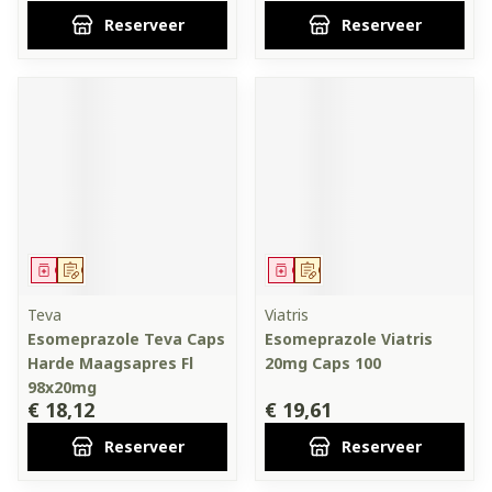
Reserveer
Reserveer
Geneesmiddel
Op voorschrift
Geneesmiddel
Op voorschrift
Teva
Viatris
Esomeprazole Teva Caps
Esomeprazole Viatris
Harde Maagsapres Fl
20mg Caps 100
98x20mg
€ 18,12
€ 19,61
Reserveer
Reserveer