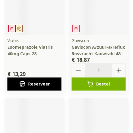
Geneesmiddel
Op voorschrift
Geneesmiddel
Viatris
Gaviscon
Esomeprazole Viatris
Gaviscon A/zuur-a/reflux
40mg Caps 28
Bosvrucht Kauwtabl 48
€ 18,87
Aantal
€ 13,29
Reserveer
Bestel