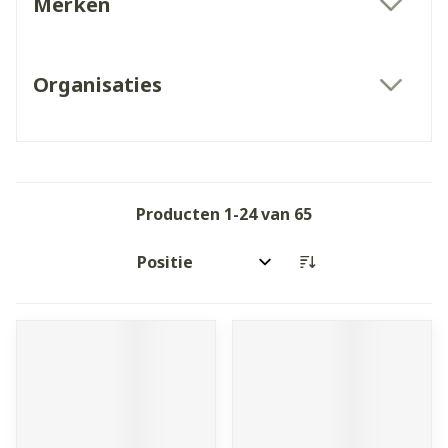
Merken
filter
Organisaties
filter
Producten
1
-
24
van
65
Sorteer op: