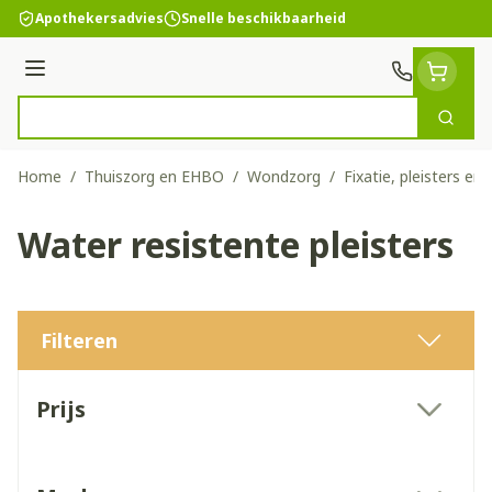
Ga naar de inhoud
Apothekersadvies
Snelle beschikbaarheid
Menu
Zoek
Product, merk, categorie...
Home
/
Thuiszorg en EHBO
/
Wondzorg
/
Fixatie, pleisters en 
Water resistente pleisters
Filteren
Doorgaan naar productlijst
Prijs
filter