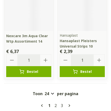
Hansaplast
Nexcare 3m Aqua Clear
Hansaplast Pleisters
Wtp Assortiment 14
Universal Strips 10
€ 6,37
€ 2,39
Aantal
Aantal
Bestel
Bestel
Toon
per pagina
Pagina's
U lees momenteel pagina
Pagina
Pagina
1
2
3