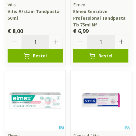
Vitis
Elmex
Vitis A/stain Tandpasta
Elmex Sensitive
50ml
Professional Tandpasta
Tb 75ml Nf
€ 8,00
€ 6,99
Aantal
Aantal
Bestel
Bestel
Elmex
Dentaid, Vitis