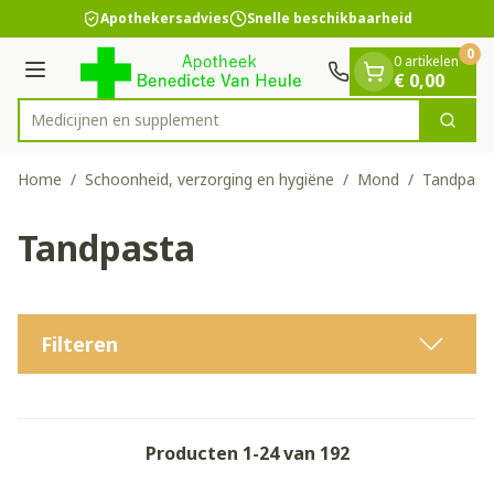
Dia 1 van 1
Ga naar de inhoud
Apothekersadvies
Snelle beschikbaarheid
0
0 artikelen
Menu
€ 0,00
Medici
Zoek
Product, merk, categorie...
Home
/
Schoonheid, verzorging en hygiëne
/
Mond
/
Tandpast
Tandpasta
Filteren
Producten
1
-
24
van
192