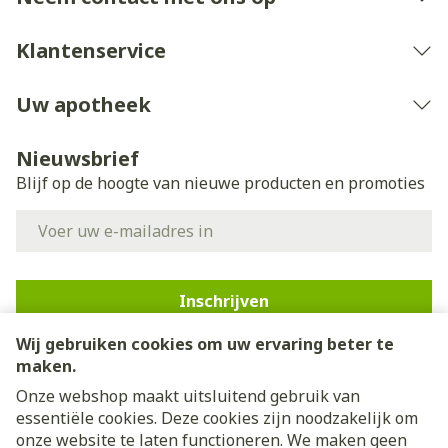
Klantenservice
Uw apotheek
Nieuwsbrief
Blijf op de hoogte van nieuwe producten en promoties
E-mail adres
Inschrijven
Wij gebruiken cookies om uw ervaring beter te
Door op inschrijven te klikken, schrijft u zich in voor onze
nieuwsbrief en gaat u akkoord met onze
privacy policy
.
maken.
Onze webshop maakt uitsluitend gebruik van
essentiële cookies. Deze cookies zijn noodzakelijk om
onze website te laten functioneren. We maken geen