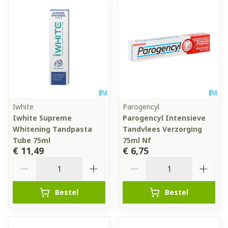
Iwhite
Parogencyl
Iwhite Supreme
Parogencyl Intensieve
Whitening Tandpasta
Tandvlees Verzorging
Tube 75ml
75ml Nf
€ 11,49
€ 6,75
Aantal
Aantal
Bestel
Bestel