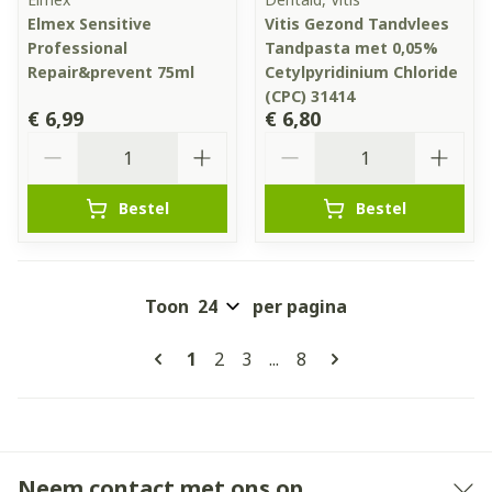
Elmex Sensitive
Vitis Gezond Tandvlees
Professional
Tandpasta met 0,05%
Repair&prevent 75ml
Cetylpyridinium Chloride
(CPC) 31414
€ 6,99
€ 6,80
Aantal
Aantal
Bestel
Bestel
Toon
per pagina
Pagina's
U lees momenteel pagina
Pagina
Pagina
Pagina
1
2
3
...
8
Neem contact met ons op