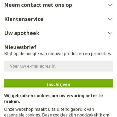
Neem contact met ons op
Klantenservice
Uw apotheek
Nieuwsbrief
Blijf op de hoogte van nieuwe producten en promoties
E-mail adres
Inschrijven
Wij gebruiken cookies om uw ervaring beter te
Door op inschrijven te klikken, schrijft u zich in voor onze
nieuwsbrief en gaat u akkoord met onze
privacy policy
.
maken.
Onze webshop maakt uitsluitend gebruik van
essentiële cookies. Deze cookies zijn noodzakelijk om