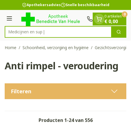
Dia 1 van 1
Ga naar de inhoud
Apothekersadvies
Snelle beschikbaarheid
0
0 artikelen
Menu
€ 0,00
Zoek
Product, merk, categorie...
Home
/
Schoonheid, verzorging en hygiëne
/
Gezichtsverzorging
Anti rimpel - veroudering
Filteren
Producten
1
-
24
van
556