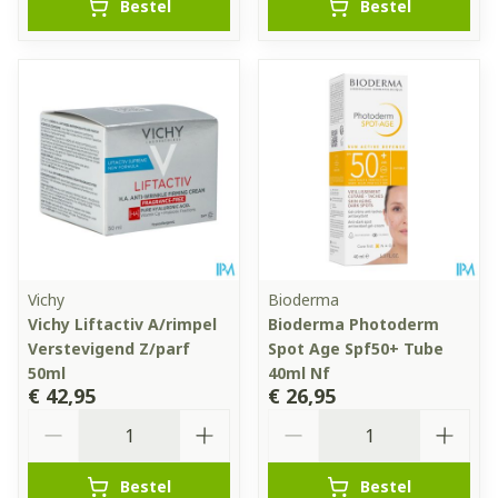
Bestel
Bestel
Vichy
Bioderma
Vichy Liftactiv A/rimpel
Bioderma Photoderm
Verstevigend Z/parf
Spot Age Spf50+ Tube
50ml
40ml Nf
€ 42,95
€ 26,95
Aantal
Aantal
Bestel
Bestel