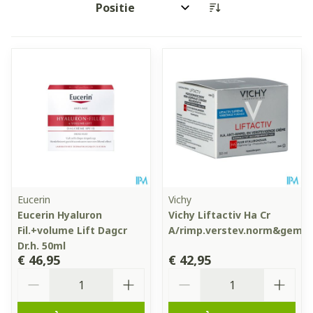
Sorteer op:
Eucerin
Vichy
Eucerin Hyaluron
Vichy Liftactiv Ha Cr
Fil.+volume Lift Dagcr
A/rimp.verstev.norm&geme
Dr.h. 50ml
€ 46,95
€ 42,95
Aantal
Aantal