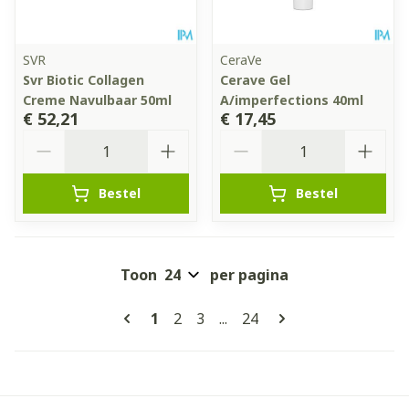
SVR
CeraVe
Svr Biotic Collagen
Cerave Gel
Creme Navulbaar 50ml
A/imperfections 40ml
€ 52,21
€ 17,45
Aantal
Aantal
Bestel
Bestel
Toon
per pagina
Pagina's
U lees momenteel pagina
Pagina
Pagina
Pagina
1
2
3
...
24