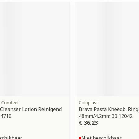
ddelen
Haar
orging
Supplementen
Insectenw
middelen
n
Mondmaskers
issen
 -
uid
d
Zelfbruiner
Scheren
, Comfeel
Coloplast
Cleanser Lotion Reinigend
Brava Pasta Kneedb. Ring
 4710
48mm/4,2mm 30 12042
€ 36,23
schikbaar
Niet beschikbaar