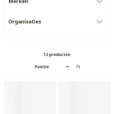
Merken
filter
Organisaties
filter
12
producten
Sorteer op: