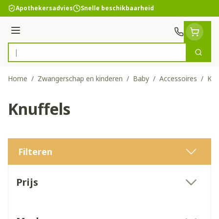
Ga naar de inhoud
Apothekersadvies
Snelle beschikbaarheid
Menu
Zoek
Product, merk, categorie...
Home
/
Zwangerschap en kinderen
/
Baby
/
Accessoires
/
Knu
Knuffels
Filteren
Doorgaan naar productlijst
Prijs
filter