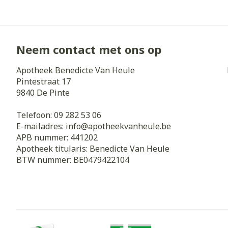
Zuurstof
Eelt
Eksteroog - li
Ademhalingss
Toon meer
Neem contact met ons op
Apotheek Benedicte Van Heule
Spieren en g
Pintestraat 17
Specifiek vo
9840
De Pinte
Naalden en s
Lichaamsverzo
Telefoon:
09 282 53 06
Infecties
Spuiten
E-mailadres:
info@
apotheekvanheule.be
Deodorant
APB nummer:
441202
Oplossing voor
Gezichtsverzo
Apotheek titularis:
Benedicte Van Heule
Naalden
Luizen
BTW nummer:
BE0479422104
Naalden voor 
- pennaalden
Diagnostica
Toon meer