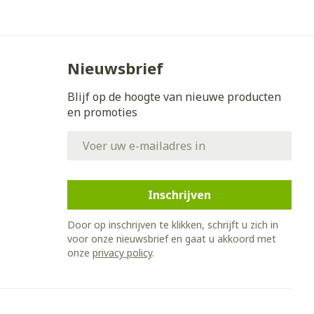
Bed
ing zon
Doorliggen - decubitis
Toon meer
gie
Urinewegen
Nieuwsbrief
Blijf op de hoogte van nieuwe producten
eid,
Stoppen met roken
en promoties
n stress
it en intieme
Gezichtsreiniging -
E-mail adres
ontschminken
en
Instrumenten
 -
en
Reinigingsmelk, - crème, -
sche
Anti tumor middelen
ie
olie en gel
Inschrijven
ijn
Tonic - lotion
Anesthesie
Door op inschrijven te klikken, schrijft u zich in
zorging
Micellair water
voor onze nieuwsbrief en gaat u akkoord met
onze
privacy policy
.
Specifiek voor de ogen
hie
Diverse
Toon meer
et
geneesmiddelen