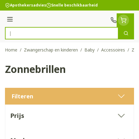
Ga naar de inhoud
Apothekersadvies
Snelle beschikbaarheid
Menu
Zoek
Product, merk, categorie...
Home
/
Zwangerschap en kinderen
/
Baby
/
Accessoires
/
Zon
Zonnebrillen
Filteren
Doorgaan naar productlijst
Prijs
filter