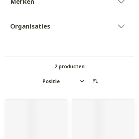
Merken
filter
Organisaties
filter
2
producten
Sorteer op: