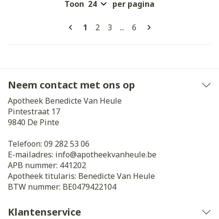
Toon
per pagina
Pagina's
U lees momenteel pagina
Pagina
Pagina
Pagina
1
2
3
...
6
Neem contact met ons op
Apotheek Benedicte Van Heule
Pintestraat 17
9840
De Pinte
Telefoon:
09 282 53 06
E-mailadres:
info@
apotheekvanheule.be
APB nummer:
441202
Apotheek titularis:
Benedicte Van Heule
BTW nummer:
BE0479422104
Klantenservice