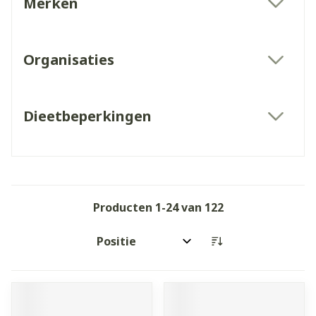
Merken
filter
Organisaties
filter
Dieetbeperkingen
filter
Producten
1
-
24
van
122
Sorteer op: