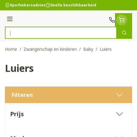
Ga naar de inhoud
Apothekersadvies
Snelle beschikbaarheid
Menu
Zoek
Product, merk, categorie...
Home
/
Zwangerschap en kinderen
/
Baby
/
Luiers
Luiers
Filteren
Doorgaan naar productlijst
Prijs
filter