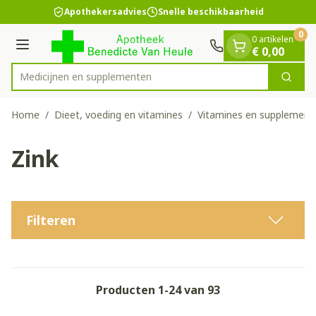
Dia 1 van 1
Ga naar de inhoud
Apothekersadvies
Snelle beschikbaarheid
0
0 artikelen
Menu
€ 0,00
Medicijn
Zoek
Product, merk, categorie...
Home
/
Dieet, voeding en vitamines
/
Vitamines en supplement
Zink
Filteren
Producten
1
-
24
van
93