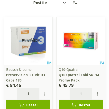
Sorteer op:
Bausch & Lomb
Q10-Quatral
Preservision 3 + Vit D3
Q10 Quatral Tabl 56+14
Caps 180
Promo Pack
€ 84,46
€ 45,79
Aantal
Aantal
Bestel
Bestel