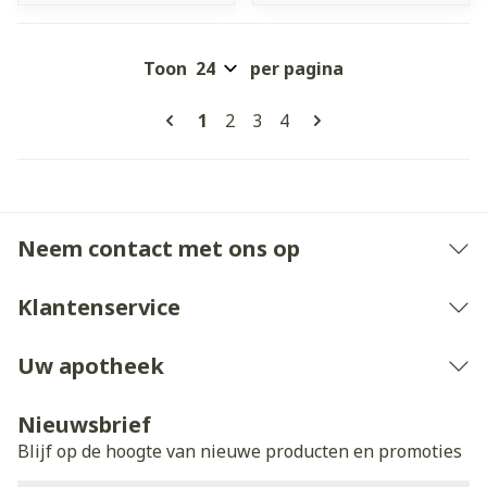
Toon
per pagina
Pagina's
U lees momenteel pagina
Pagina
Pagina
Pagina
1
2
3
4
Neem contact met ons op
Klantenservice
Uw apotheek
Nieuwsbrief
Blijf op de hoogte van nieuwe producten en promoties