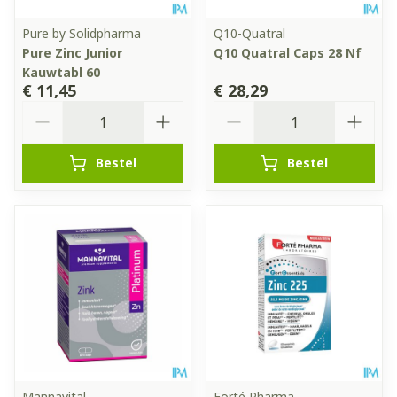
Pure by Solidpharma
Q10-Quatral
Pure Zinc Junior
Q10 Quatral Caps 28 Nf
Kauwtabl 60
€ 11,45
€ 28,29
Aantal
Aantal
Bestel
Bestel
Mannavital
Forté Pharma