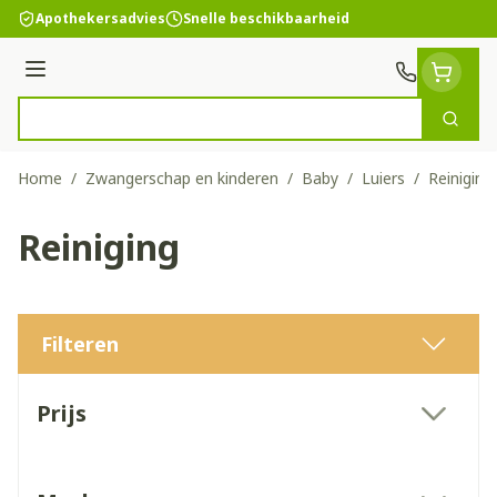
Ga naar de inhoud
Apothekersadvies
Snelle beschikbaarheid
Menu
Zoek
Product, merk, categorie...
Home
/
Zwangerschap en kinderen
/
Baby
/
Luiers
/
Reiniging
Reiniging
Filteren
Doorgaan naar productlijst
Prijs
filter