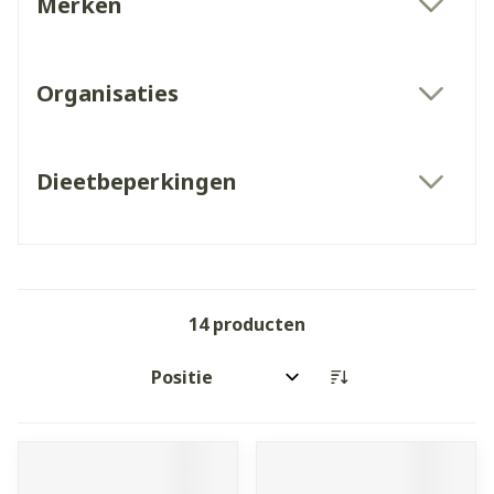
Merken
filter
Organisaties
filter
Dieetbeperkingen
filter
14
producten
Sorteer op: