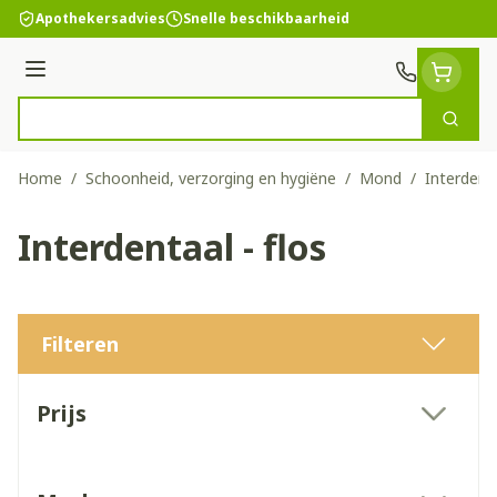
Ga naar de inhoud
Apothekersadvies
Snelle beschikbaarheid
Menu
Zoek
Product, merk, categorie...
Home
/
Schoonheid, verzorging en hygiëne
/
Mond
/
Interdenta
Interdentaal - flos
Filteren
Doorgaan naar productlijst
Prijs
filter