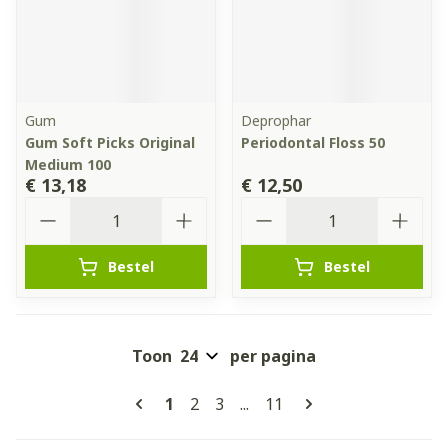
Gum
Deprophar
Gum Soft Picks Original
Periodontal Floss 50
Medium 100
€ 13,18
€ 12,50
Aantal
Aantal
Bestel
Bestel
Toon
per pagina
Pagina's
U lees momenteel pagina
Pagina
Pagina
Pagina
1
2
3
...
11