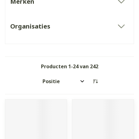
Merken
filter
Organisaties
filter
Producten
1
-
24
van
242
Sorteer op: