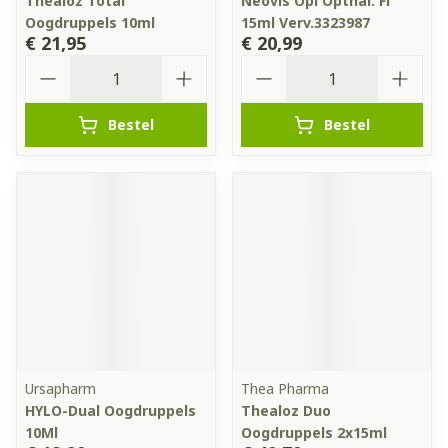
Thealoz Total
Neovis Opl Opthal. Fl
Oogdruppels 10ml
15ml Verv.3323987
€ 21,95
€ 20,99
Aantal
Aantal
Bestel
Bestel
Ursapharm
Thea Pharma
HYLO-Dual Oogdruppels
Thealoz Duo
10Ml
Oogdruppels 2x15ml