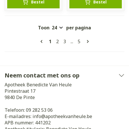
Bestel
Bestel
Toon
per pagina
Pagina's
U lees momenteel pagina
Pagina
Pagina
Pagina
1
2
3
...
5
Neem contact met ons op
Apotheek Benedicte Van Heule
Pintestraat 17
9840
De Pinte
Telefoon:
09 282 53 06
E-mailadres:
info@
apotheekvanheule.be
APB nummer:
441202