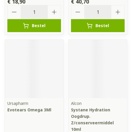
€ 18,90
€ 40,70
Aantal
Aantal
Bestel
Bestel
Ursapharm
Alcon
Evotears Omega 3Ml
Systane Hydration
Oogdrup.
Z/conserveermiddel
10ml