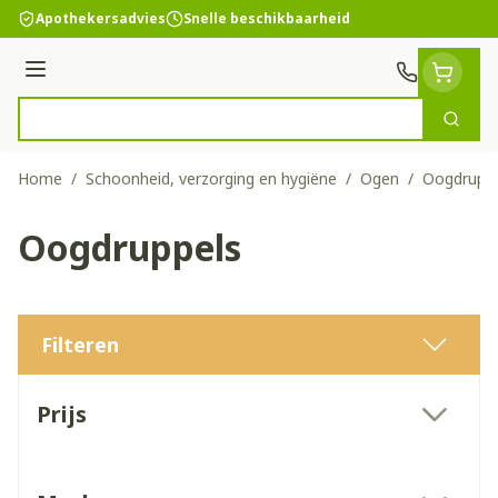
Ga naar de inhoud
Apothekersadvies
Snelle beschikbaarheid
Menu
Zoek
Product, merk, categorie...
Home
/
Schoonheid, verzorging en hygiëne
/
Ogen
/
Oogdruppe
Oogdruppels
Filteren
Doorgaan naar productlijst
Prijs
filter