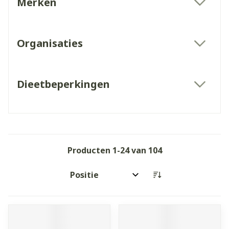
Merken
filter
Organisaties
filter
Dieetbeperkingen
filter
Producten
1
-
24
van
104
Sorteer op: