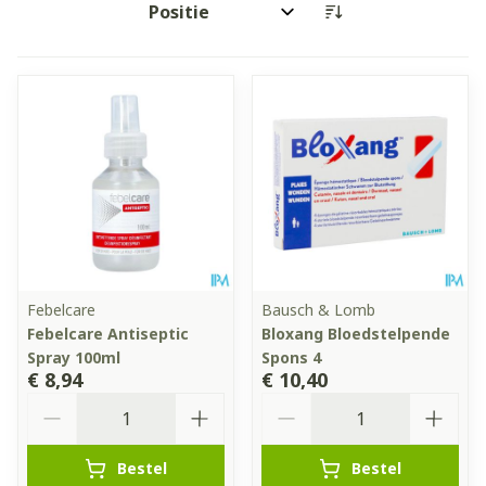
Sorteer op:
Febelcare
Bausch & Lomb
Febelcare Antiseptic
Bloxang Bloedstelpende
Spray 100ml
Spons 4
€ 8,94
€ 10,40
Aantal
Aantal
Bestel
Bestel