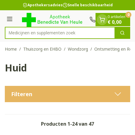
Dia 1 van 1
Ga naar de inhoud
Apothekersadvies
Snelle beschikbaarheid
0
0 artikelen
Menu
€ 0,00
Medicijnen e
Zoek
Product, merk, categorie...
Home
/
Thuiszorg en EHBO
/
Wondzorg
/
Ontsmetting en Rein
Huid
Filteren
Producten
1
-
24
van
47