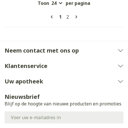
Toon
per pagina
Pagina's
U lees momenteel pagina
Pagina
1
2
Neem contact met ons op
Klantenservice
Uw apotheek
Nieuwsbrief
Blijf op de hoogte van nieuwe producten en promoties
E-mail adres